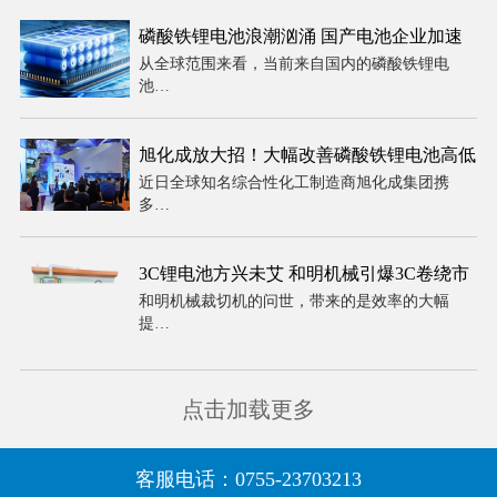
磷酸铁锂电池浪潮汹涌 国产电池企业加速
从全球范围来看，当前来自国内的磷酸铁锂电
全球引领
池…
旭化成放大招！大幅改善磷酸铁锂电池高低
近日全球知名综合性化工制造商旭化成集团携
温性能
多…
3C锂电池方兴未艾 和明机械引爆3C卷绕市
和明机械裁切机的问世，带来的是效率的大幅
场
提…
点击加载更多
客服电话：0755-23703213