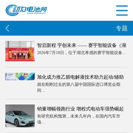
专题
智启新程 宇创未来 —— 赛宇智能设备（湖
2026年7月18日，位于湖北孝感的赛宇智能设备…
北）有限公司盛大开业 智造引擎赋能华中
工业升级
旭化成力推乙腈电解液技术助力起动/辅助
就在刚刚过去的第八届中国国际进口博览会期
电池铅改锂进程
间…
销量增幅领跑行业 增程式电动车强势崛起
有研究机构预测，未来几年内，在国内汽车市
场…