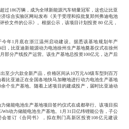
售超过186万辆，成为全球新能源汽车销量冠军，这也让比亚
经济综合实验区网站发布《关于受理和拟批复郑州弗迪电池
价文件的公示》。根据公示，该项目计划投资 80 亿元，
于今年1月底在浙江温州启动建设。据悉该基地规划年产
月4日，比亚迪新能源动力电池徐州生产基地奠基仪式在徐州
2月部分产线投产运营。该生产基地总投资100亿元，达产后
出至少六款全新产品，价格区间从10万元A0级车型到百万
动着比亚迪正在全国各地快马加鞭地进行动力电池生产基地
0余个生产基地。随着上述项目的建成投产，届时比亚迪动
动力储能电池生产基地项目签约仪式在成都举行。该项目拟
GWh动力储能电池生产基地。1月31日亿纬锂能公告，子公
会签订《合同书》，拟在荆门高新区投资108亿元建设