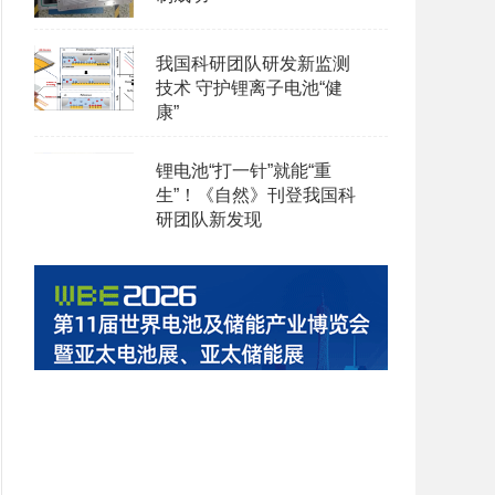
我国科研团队研发新监测
技术 守护锂离子电池“健
康”
锂电池“打一针”就能“重
生”！《自然》刊登我国科
研团队新发现