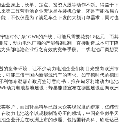
池企业身上，长单、定点、投资入股等动作不断。得益于下
以来第二阵营电池企业无论是在装机总量、还是产能布局方
产能，不仅仅是为了满足车企下发的大额订单需求，同时也
德时代1条1GWh的产线，可能只需要花费1.8亿元，而其
测算，动力电池厂商的产能每翻1翻，直接制造成本可下降
将成为头部电池企业行之有效的竞争手段。二线电池厂商想要
烈的竞争环境，让不少动力电池企业们将目光投向欧洲市
求，可能三倍于国内新能源汽车的需求。如宁德时代的德国
牙利德布勒森市政府签订意向书，拟在匈牙利建动力电池
GWh动力电池基地建设；蜂巢能源宣布在德国建设面向欧洲
忠实客户，而国轩高科早已跟大众实现深度的绑定，亿纬锂
，在动力电池这个以规模制造称王的领域，中国企业似乎天
电池企业开启在欧洲上市的步履。包括国轩高科、欣旺达已