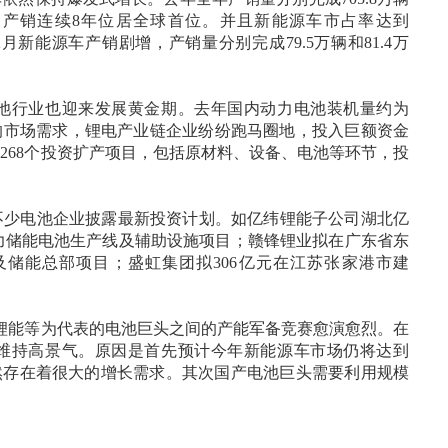
.4％，产销连续8年位居全球首位。并且新能源车市占率达到
12月新能源车产销剧增，产销量分别完成79.5万辆和81.4万
池行业也迎来发展黄金期。去年国内动力电池装机量约为
速扩张的市场需求，锂电产业链企业纷纷跑马圈地，投入巨额资金
地268个投资扩产项目，包括原材料、设备、电池等环节，投
有不少电池企业披露最新投资计划。如亿纬锂能子公司湖北亿
动力储能电池生产线及辅助设施项目；赣锋锂业拟在广东省东
池及储能总部项目；盛虹集团拟306亿元在江苏张家港市建
锂能等为代表的电池巨头之间的产能军备竞赛愈演愈烈。在
维持高景气。原因是首先预计今年新能源车市场仍将达到
仍然存在着很大的增长需求。其次国产电池巨头需要利用规模