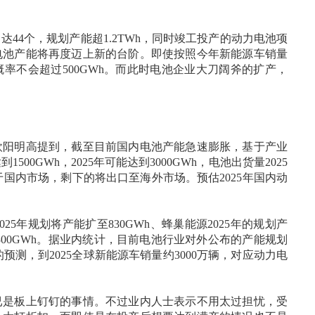
达44个，规划产能超1.2TWh，同时竣工投产的动力电池项
电池产能将再度迈上新的台阶。即使按照今年新能源车销量
概率不会超过500GWh。而此时电池企业大刀阔斧的扩产，
欧阳明高提到，截至目前国内电池产能急速膨胀，基于产业
00GWh，2025年可能达到3000GWh，电池出货量2025
于国内市场，剩下的将出口至海外市场。预估2025年国内动
5年规划将产能扩至830GWh、蜂巢能源2025年的规划产
科为300GWh。据业内统计，目前电池行业对外公布的产能规划
的预测，到2025全球新能源车销量约3000万辆，对应动力电
已是板上钉钉的事情。不过业内人士表示不用太过担忧，受