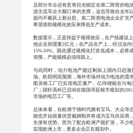
且部分车企还有意将目光锁定在第二阵营的电
游主流车企大额订单的支撑，这也导致自去年
面均不断跃上新台阶。第二阵营电池企业扩充
希望借助规模化效应来降低生产成本。
数据显示，正是得益于规模效应，在产线建设上宁
他企业则需要2亿元；在产品生产上，经过业内
15%-20%。因此通过规模化打造低成本，必
突围，产能规模必须得跟上。
与此同时，动力电池产能过剩加上国内日趋激
场。欧阳明高预测，海外市场对动力电池的需
图灵根工厂已实现电芯量产、亿纬锂能在与匈
厂；国轩高科已启动在德国哥廷根市规划的20
市场的电芯工厂等。
总体来看，在欧洲宁德时代拥有宝马、大众等
能也开始批量供货戴姆勒并将成为宝马供应商
生便有优势。而为了配合欧洲产能扩张，不少
实现欧洲上市，更多企业正在规划中。