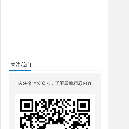
关注我们
关注微信公众号，了解最新精彩内容