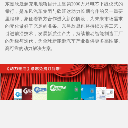
东昱欣晟超充电池项目开工暨第2000万只电芯下线仪式的
举行，是东风汽车集团与欣旺达动力长期合作的又一重要
里程碑，象征着双方合作进入新的阶段，为未来市场需求
的变化做好了充足的准备。东昱欣晟也将持续改善工艺，
引进前沿技术，发展新质生产力，持续推动智能制造工厂
的升级与迭代，为全球新能源汽车产业提供更多高性能、
高可靠的动力解决方案。