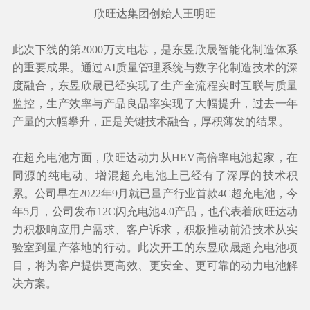
欣旺达集团创始人王明旺
此次下线的第2000万支电芯，是东昱欣晟智能化制造体系
的重要成果。通过AI质量管理系统与数字化制造技术的深
度融合，东昱欣晟已经实现了生产全流程实时互联与质量
监控，生产效率与产品良品率实现了大幅提升，过去一年
产量的大幅攀升，正是关键技术融合，厚积薄发的结果。
在超充电池方面，欣旺达动力从HEV高倍率电池起家，在
同源的纯电动、增混超充电池上已经有了深厚的技术积
累。公司早在2022年9月就已量产行业首款4C超充电池，今
年5月，公司发布12C闪充电池4.0产品，也代表着欣旺达动
力积极响应用户需求、客户诉求，积极推动前沿技术从实
验室到量产落地的行动。此次开工的东昱欣晟超充电池项
目，将为客户提供更高效、更安全、更可靠的动力电池解
决方案。