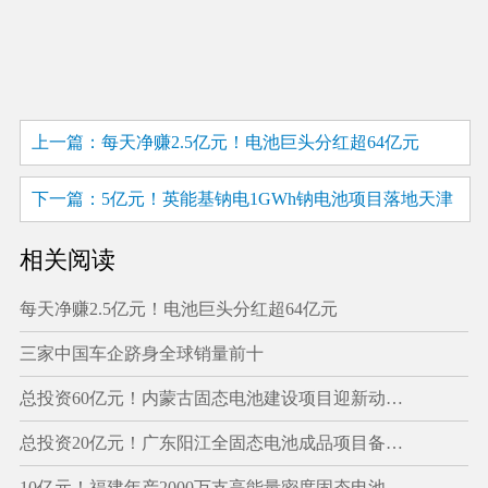
上一篇：每天净赚2.5亿元！电池巨头分红超64亿元
下一篇：5亿元！英能基钠电1GWh钠电池项目落地天津
相关阅读
每天净赚2.5亿元！电池巨头分红超64亿元
三家中国车企跻身全球销量前十
总投资60亿元！内蒙古固态电池建设项目迎新动…
总投资20亿元！广东阳江全固态电池成品项目备…
10亿元！福建年产2000万支高能量密度固态电池…