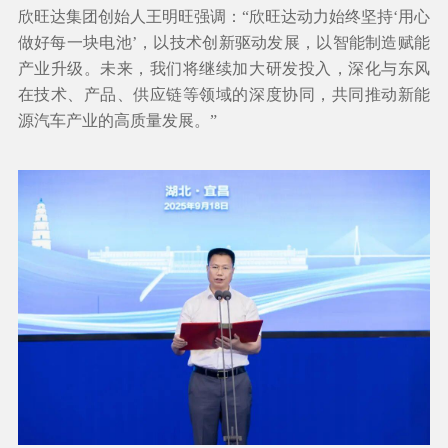
欣旺达集团创始人王明旺强调：“欣旺达动力始终坚持‘⽤⼼
做好每一块电池’，以技术创新驱动发展，以智能制造赋能
产业升级。未来，我们将继续加大研发投入，深化与东风
在技术、产品、供应链等领域的深度协同，共同推动新能
源汽车产业的高质量发展。”