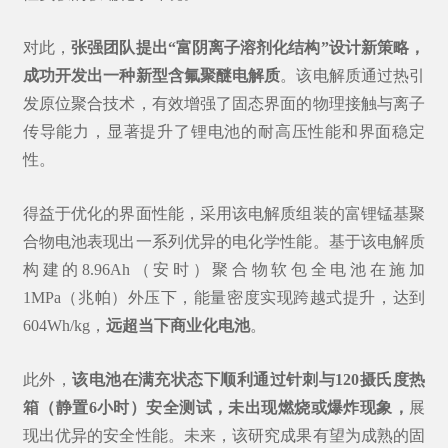
对此，
张强团队提出“富阴离子溶剂化结构”设计新策略，
成功开发出一种新型
含氟聚醚电解质
。该电解质通过热引
发原位聚合技术，有效增强了固态界面的物理接触与离子
传导能力，显著提升了锂电池的耐高压性能和界面稳定
性。
得益于优化的界面性能，采用该电解质组装的富锂锰基聚
合物电池表现出一系列优异的电化学性能。基于该电解质
构建的8.96Ah（安时）聚合物软包全电池在施加
1MPa（兆帕）外压下，能量密度实现跨越式提升，达到
604Wh/kg，
远超当下商业化电池
。
此外，
该电池在满充状态下顺利通过针刺与120摄氏度热
箱（静置6小时）安全测试，未出现燃烧或爆炸现象，
展
现出优异的安全性能
。未来，该研究成果有望为成熟的固