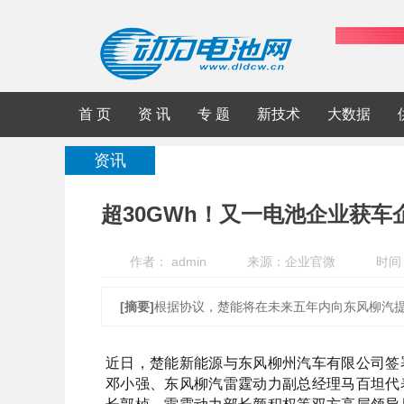
首 页
资 讯
专 题
新技术
大数据
资讯
超30GWh！又一电池企业获车
作者： admin
来源：企业官微
时间：
[摘要]
根据协议，楚能将在未来五年内向东风柳汽提
近日，楚能新能源与东风柳州汽车有限公司签
邓小强、东风柳汽雷霆动力副总经理马百坦代