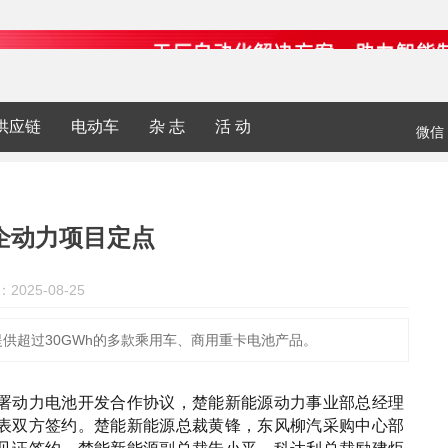
供应链
电动车
杂 志
活 动
微信
企动力项目定点
2025-08-25
供超过30GWh的多款乘用车、商用重卡电池产品。
署动力电池开发合作协议，楚能新能源动力事业部总经理
表双方签约。楚能新能源总裁黄锋，东风柳汽采购中心部