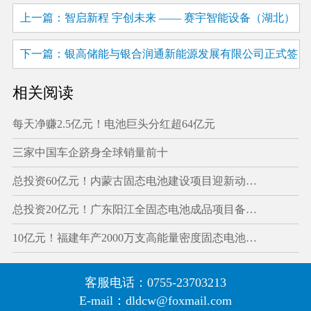
上一篇：智启新程 宇创未来 —— 赛宇智能设备（湖北）
有限公司盛大开业 智造引擎赋能华中工业升级
下一篇：银高储能与银合润通新能源发展有限公司正式签
订增资扩股协议
相关阅读
每天净赚2.5亿元！电池巨头分红超64亿元
三家中国车企跻身全球销量前十
总投资60亿元！内蒙古固态电池建设项目迎新动…
总投资20亿元！广东阳江全固态电池成品项目备…
10亿元！福建年产2000万支高能量密度固态电池…
客服电话：0755-23703213
E-mail：dldcw@foxmail.com