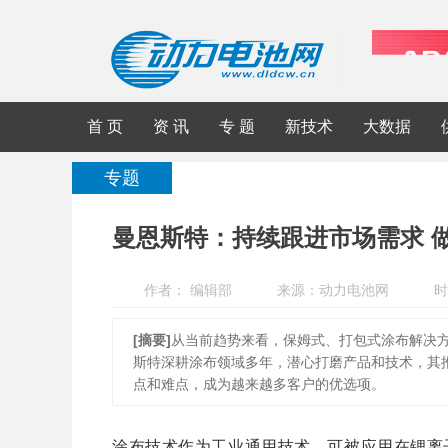
首 页
资 讯
专 题
新技术
大数据
专题
曼恩斯特：持续跟进市场需求 
作者： 编辑部
来源：动力电池网
时
[摘要]
从当前趋势来看，保姆式、打包式涂布解决
斯特深耕涂布领域多年，潜心打磨产品和技术，其
点和难点，成为越来越多客户的优选项。
涂布技术作为工业通用技术，可被应用在锂离