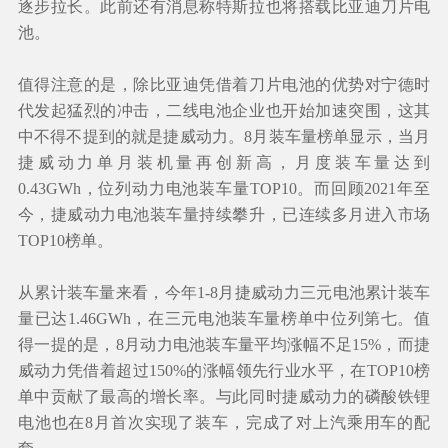
逐步拉长。此前还有消息称特斯拉也将搭载比亚迪刀片电
池。
值得注意的是，除比亚迪凭借着刀片电池的优势对宁德时
代发起猛烈的冲击，二线电池企业也开始加速突围，这其
中不得不提到的就是捷威动力。8月装车量榜单显示，当月
捷威动力单月装机量再创新高，月度装车量达到
0.43GWh，位列动力电池装车量TOP10。而回顾2021年至
今，捷威动力电池装车量持续攀升，已连续多月进入市场
TOP10榜单。
从累计装车量来看，今年1-8月捷威动力三元电池累计装车
量已达1.46GWh，在三元电池装车量榜单中位列第七。值
得一提的是，8月动力电池装车量平均涨幅不足15%，而捷
威动力凭借着超过150%的涨幅领先行业水平，在TOP10榜
单中贡献了最高的增长率。与此同时捷威动力的磷酸铁锂
电池也在8月首次实现了装车，完成了对上汽乘用车的配