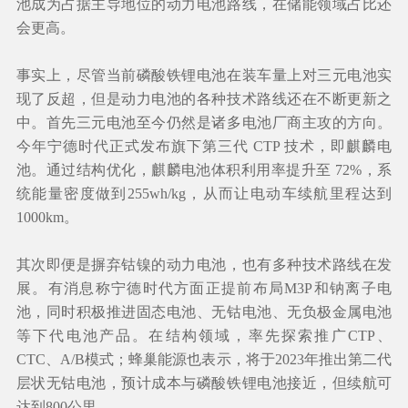
池成为占据主导地位的动力电池路线，在储能领域占比还
会更高。
事实上，尽管当前磷酸铁锂电池在装车量上对三元电池实
现了反超，但是动力电池的各种技术路线还在不断更新之
中。首先三元电池至今仍然是诸多电池厂商主攻的方向。
今年宁德时代正式发布旗下第三代 CTP 技术，即麒麟电
池。通过结构优化，麒麟电池体积利用率提升至 72%，系
统能量密度做到255wh/kg，从而让电动车续航里程达到
1000km。
其次即便是摒弃钴镍的动力电池，也有多种技术路线在发
展。有消息称宁德时代方面正提前布局M3P和钠离子电
池，同时积极推进固态电池、无钴电池、无负极金属电池
等下代电池产品。在结构领域，率先探索推广CTP、
CTC、A/B模式；蜂巢能源也表示，将于2023年推出第二代
层状无钴电池，预计成本与磷酸铁锂电池接近，但续航可
达到800公里。