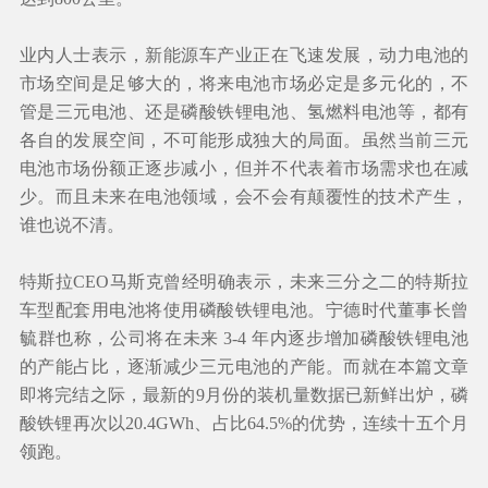
业内人士表示，新能源车产业正在飞速发展，动力电池的
市场空间是足够大的，将来电池市场必定是多元化的，不
管是三元电池、还是磷酸铁锂电池、氢燃料电池等，都有
各自的发展空间，不可能形成独大的局面。虽然当前三元
电池市场份额正逐步减小，但并不代表着市场需求也在减
少。而且未来在电池领域，会不会有颠覆性的技术产生，
谁也说不清。
特斯拉CEO马斯克曾经明确表示，未来三分之二的特斯拉
车型配套用电池将使用磷酸铁锂电池。宁德时代董事长曾
毓群也称，公司将在未来 3-4 年内逐步增加磷酸铁锂电池
的产能占比，逐渐减少三元电池的产能。而就在本篇文章
即将完结之际，最新的9月份的装机量数据已新鲜出炉，磷
酸铁锂再次以20.4GWh、占比64.5%的优势，连续十五个月
领跑。