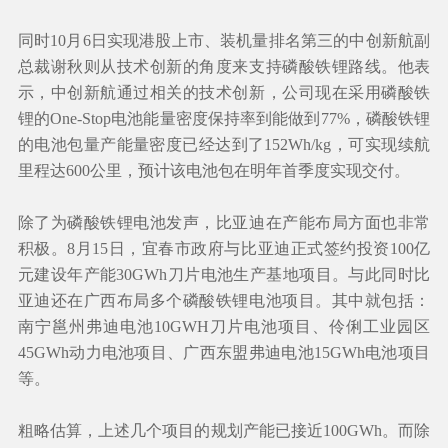
同时10月6日实现港股上市、装机量排名第三的中创新航副
总裁谢秋则从技术创新的角度来支持磷酸铁锂路线。他表
示，中创新航通过相关的技术创新，公司现在采用磷酸铁
锂的One-Stop电池能量密度保持率到能做到77%，磷酸铁锂
的电池包量产能量密度已经达到了152Wh/kg，可实现续航
里程达600公里，预计该电池包在明年首季度实现交付。
除了为磷酸铁锂电池发声，比亚迪在产能布局方面也非常
积极。8月15日，宜春市政府与比亚迪正式签约投资100亿
元建设年产能30GWh刀片电池生产基地项目。与此同时比
亚迪还在广西布局多个磷酸铁锂电池项目。其中就包括：
南宁邕州弗迪电池10GWH刀片电池项目、伶俐工业园区
45GWh动力电池项目、广西东盟弗迪电池15GWh电池项目
等。
粗略估算，上述几个项目的规划产能已接近100GWh。而除