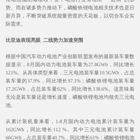
势。而在诸多势力推动下，磷酸铁锂电池相关技术也是日
新月异，不断突破系统能量密度的天花板，以切合车企实
际需求。
比亚迪表现亮眼 二线势力加速突围
根据中国汽车动力电池产业创新联盟发布的最新装车量数
据显示，8月国内动力电池装车量为27.8GWh，同比增长
121%。从具体类型来看，三元电池装车量10.5GWh，占总
装车量的37.9%，同比增长97.1%；磷酸铁锂电池装车量
17.2GWh，占总装车量62%，同比增长138.6%。这意味着
无论是装车量还是增长速度，磷酸铁锂电池均领先三元电
池。
从累计装机量来看，1-8月国内动力电池累计装车量为
162GWh，同比增长112 %。其中三元电池累计装车量
66GWh，占总装车量40.7%，同比增长61%；磷酸铁锂电池