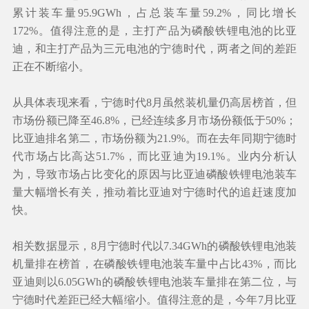
累计装车量95.9GWh，占总装车量59.2%，同比增长
172%。值得注意的是，主打产品为磷酸铁锂电池的比亚
迪，和主打产品为三元电池的宁德时代，两者之间的差距
正在不断缩小。
从具体表现来看，宁德时代8月虽然装机量仍高居榜首，但
市场份额已降至46.8%，已经连续多月市场份额低于50%；
比亚迪排名第二，市场份额为21.9%。而在去年同期宁德时
代市场占比高达51.7%，而比亚迪为19.1%。业内分析认
为，导致市场占比变化的原因与比亚迪磷酸铁锂电池装车
量大幅增长有关，推动着比亚迪对宁德时代的追赶速度加
快。
相关数据显示，8月宁德时代以7.34GWh的磷酸铁锂电池装
机量排在榜首，在磷酸铁锂电池装车量中占比43%，而比
亚迪则以6.05GWh的磷酸铁锂电池装车量排在第二位，与
宁德时代差距已经大幅缩小。值得注意的是，今年7月比亚