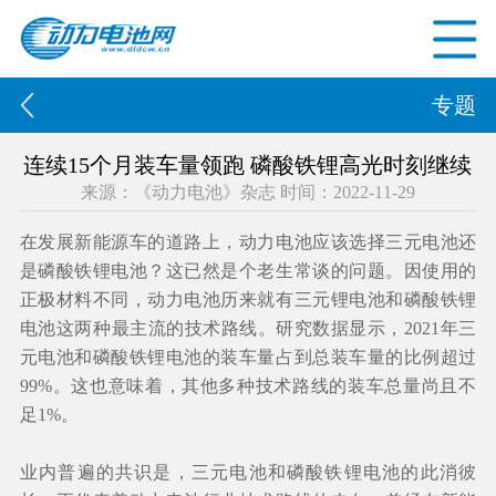
专题
连续15个月装车量领跑 磷酸铁锂高光时刻继续
来源：《动力电池》杂志 时间：2022-11-29
在发展新能源车的道路上，动力电池应该选择三元电池还
是磷酸铁锂电池？这已然是个老生常谈的问题。因使用的
正极材料不同，动力电池历来就有三元锂电池和磷酸铁锂
电池这两种最主流的技术路线。研究数据显示，2021年三
元电池和磷酸铁锂电池的装车量占到总装车量的比例超过
99%。这也意味着，其他多种技术路线的装车总量尚且不
足1%。
业内普遍的共识是，三元电池和磷酸铁锂电池的此消彼