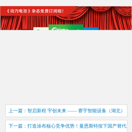
上一篇：智启新程 宇创未来 —— 赛宇智能设备（湖北）
有限公司盛大开业 智造引擎赋能华中工业升级
下一篇：打造涂布核心竞争优势！曼恩斯特按下国产替代