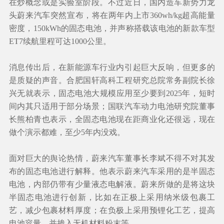
在炒概念或是实验室阶段。不过近日，国内造车新势力龙
头蔚来汽车突然宣布，将在两年内上市360wh/kg超高能量
密度，150kWh的固态电池，并声称搭载该电池的新款车型
ET7续航里程可达1000公里。
消息传出后，在新能源车行业内引起巨大反响，但更多的
是质疑的声音。合肥国轩高科工程研究总院常务副院长徐
兴无就表示，固态电池大规模应用至少要到2025年，短时
间内其只适用于部分场景；国联汽车动力电池研究院董事
长熊柏青也表示，全固态电池现在距商业化还很远，现在
做个演示都难，至少5年内没戏。
面对巨大的舆论热情，蔚来汽车董事长李斌不得不对其发
布的固态电池进行解释。他表示蔚来汽车采用的是半固态
电池，内部仍带有少量液态电解液。蔚来所做的是将这块
半固态电池进行创新，比如在正极上采用纳米级包裹工
艺，减少包裹材料厚度；在负极上采用预锂化工艺，提高
电池容量，并掺入无机材料粉末等。