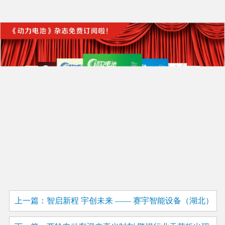
上一篇：智启新程 宇创未来 —— 赛宇智能设备（湖北）
有限公司盛大开业 智造引擎赋能华中工业升级