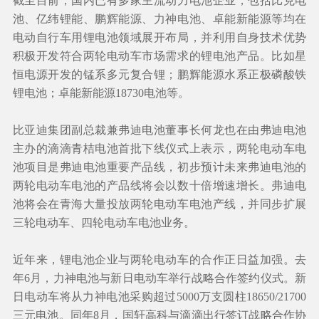
截至目前，国内已有多家主流动力电池企业，包括比克电
池、亿纬锂能、鹏辉能源、力神电池、卓能新能源等均在
电动自行车用锂电池领域展开布局，并利用自身技术优势
积极开发符合两轮电动车市场需求的锂电池产品。比如星
恒电源开发的锰系多元复合锂；鹏辉能源水系正极磷酸铁
锂电池；卓能新能源18730电池等。
比亚迪集团副总裁兼弗迪电池董事长何龙也在由弗迪电池
主办的滴滴青桔电池首批下线仪式上表示，两轮电动车电
池项目是弗迪电池重要产品线，初步预计未来弗迪电池的
两轮电动车电池的产品线将会以数十倍增速增长。弗迪电
池将会在青海大量投放两轮电动车电池产线，并同步扩展
三轮电动车、四轮电动车电池业务。
近年来，锂电池企业与两轮电动车的合作正日益加强。去
年6月，力神电池与新日电动车举行战略合作签约仪式。新
日电动车将从力神电池采购超过5000万支圆柱18650/21700
三元电池。同年8月，国轩高科与滴滴出行签订战略合作协