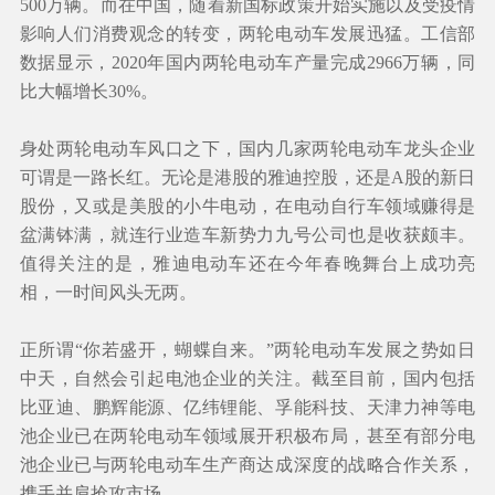
500万辆。而在中国，随着新国标政策开始实施以及受疫情
影响人们消费观念的转变，两轮电动车发展迅猛。工信部
数据显示，2020年国内两轮电动车产量完成2966万辆，同
比大幅增长30%。
身处两轮电动车风口之下，国内几家两轮电动车龙头企业
可谓是一路长红。无论是港股的雅迪控股，还是A股的新日
股份，又或是美股的小牛电动，在电动自行车领域赚得是
盆满钵满，就连行业造车新势力九号公司也是收获颇丰。
值得关注的是，雅迪电动车还在今年春晚舞台上成功亮
相，一时间风头无两。
正所谓“你若盛开，蝴蝶自来。”两轮电动车发展之势如日
中天，自然会引起电池企业的关注。截至目前，国内包括
比亚迪、鹏辉能源、亿纬锂能、孚能科技、天津力神等电
池企业已在两轮电动车领域展开积极布局，甚至有部分电
池企业已与两轮电动车生产商达成深度的战略合作关系，
携手并肩抢攻市场。