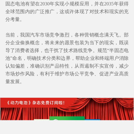
固态电池有望在2030年实现小规模应用，并在2035年获得
全球范围内的广泛推广，这或许体现了对技术和现实的充
分考量。
当前，我国汽车市场竞争激烈，各种营销概念满天飞。部
分企业偷换概念，将未来的愿景包装为当下的现实，既误
导了消费者选择，也干扰了技术路线竞争。规范“半固态电
池”命名，明确技术分类和边界，帮助企业和终端用户消除
认知偏差，准确识别产品特性，从而遏制不实宣传，减少
市场炒作风险，有利于维护市场公平竞争、促进产业高质
量发展。