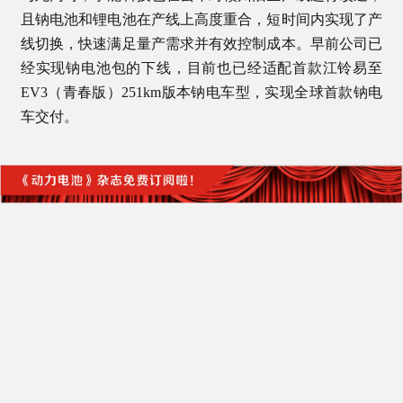
且钠电池和锂电池在产线上高度重合，短时间内实现了产
线切换，快速满足量产需求并有效控制成本。早前公司已
经实现钠电池包的下线，目前也已经适配首款江铃易至
EV3（青春版）251km版本钠电车型，实现全球首款钠电
车交付。