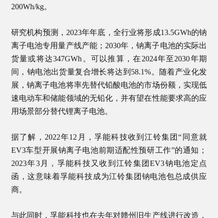
200Wh/kg。
研究机构预测，2023年年底，全行业将形成13.5GWh的钠
离子电池专用量产线产能；2030年，钠离子电池的实际出
货量或将达347GWh。可以推算，在2024年至2030年期
间，钠电池出货量复合增长将达到58.1%。随着产业化发
展，钠离子电池将率先替代铅酸电池的市场份额，实现低
速电动车和储能领域的无铅化，并有望在性能要求高的应
用场景部分替代锂离子电池。
据了解，2022年12月，孚能科技收到江铃集团“同意就
EV3车型开展钠离子电池前期适配性预研工作”的通知；
2023年3月，孚能科技又收到江铃集团EV3钠电池定点
函，这意味着孚能科技成为江铃集团钠电池包总成供应
商。
与此同时，孚能科技也在去年对赣州旧生产线进行改造，