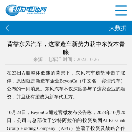
大数据
背靠东风汽车，这家造车新势力获中东资本青
睐
来源：电车汇 时间：2023-10-26
在23日A股整体低迷的背景下，东风汽车逆势冲击了涨
停，原因就是新造车企业BeyonCa（中文名：宾理汽车）
公布的一则消息。东风汽车不仅深度参与了这家企业的融
资，并且还有望成为新车代工方。
10月23日，BeyonCa通过官微发布公告称，2023年10月20
日，公司与总部位于沙特阿拉伯的投资集团Al Faisaliah
Group Holding Company（AFG）签署了投资及战略合作