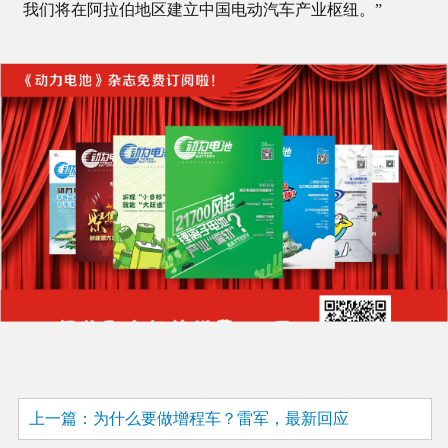
我们将在阿拉伯地区建立中国电动汽车产业枢纽。”
上一篇：为什么要做增程车？雷军，最新回应