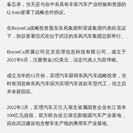
备忘录，当天还与在中东具有丰富汽车产业经验和资源的
Q Auto签署了战略合作协议。
在BeyonCa战略投资股东东风集团和雷诺集团代表的见证
下，协议签署仪式在位于武汉的东风汽车集团总部举行。
BeyonCa所属公司北京宾理信息科技有限公司，成立于
2021年6月，注册资金2亿美元，法定代表人为苏伟铭。
成立当年的12月份，宾理汽车获得东风汽车战略投资，当
时有消息称东风汽车拟为宾理汽车首款车型代工，但之后
并未获回应。
2022年2月，宾理汽车又引入湖北省属国资企业长江资本
100亿元战投，双方联合设立湖北新能源汽车产业基地，
拟在武汉建设包含整车生产线的乘用车产业基地。