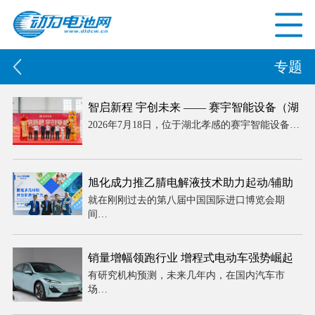
专题
智启新程 宇创未来 —— 赛宇智能设备（湖
2026年7月18日，位于湖北孝感的赛宇智能设备…
北）有限公司盛大开业 智造引擎赋能华中
工业升级
旭化成力推乙腈电解液技术助力起动/辅助
就在刚刚过去的第八届中国国际进口博览会期
电池铅改锂进程
间…
销量增幅领跑行业 增程式电动车强势崛起
有研究机构预测，未来几年内，在国内汽车市
场…