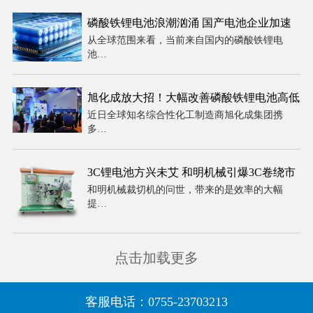
磷酸铁锂电池浪潮汹涌 国产电池企业加速
从全球范围来看，当前来自国内的磷酸铁锂电
全球引领
池…
旭化成放大招！大幅改善磷酸铁锂电池高低
近日全球知名综合性化工制造商旭化成集团携
温性能
多…
3C锂电池方兴未艾 和明机械引爆3C卷绕市
和明机械裁切机的问世，带来的是效率的大幅
场
提…
点击加载更多
客服电话：0755-23703213