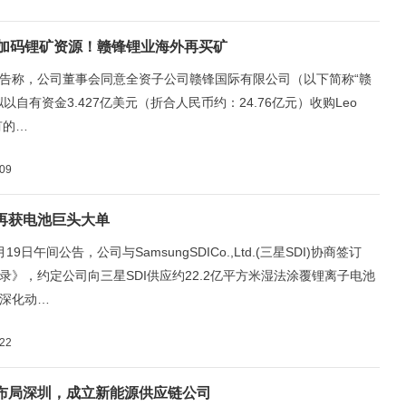
元加码锂矿资源！赣锋锂业海外再买矿
告称，公司董事会同意全资子公司赣锋国际有限公司（以下简称“赣
以自有资金3.427亿美元（折合人民币约：24.76亿元）收购Leo
持有的…
-09
再获电池巨头大单
19日午间公告，公司与SamsungSDICo.,Ltd.(三星SDI)协商签订
录》，约定公司向三星SDI供应约22.2亿平方米湿法涂覆锂离子电池
深化动…
-22
布局深圳，成立新能源供应链公司