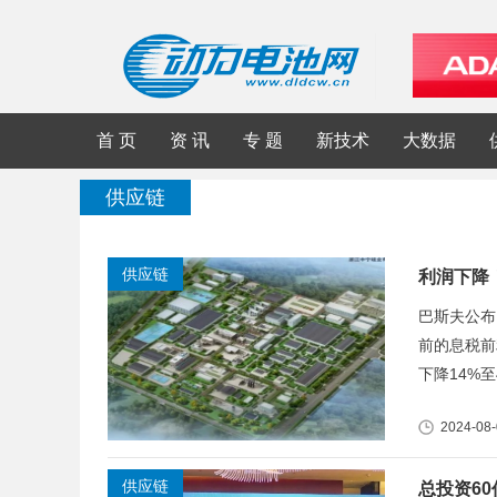
首 页
资 讯
专 题
新技术
大数据
供应链
供应链
利润下降
巴斯夫公布
前的息税前
下降14%至
2024-08
供应链
总投资6