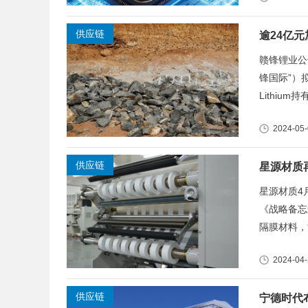
供应链
逾24亿
赣锋锂业公
锋国际”）拟
Lithium
2024-05
供应链
星源材质
星源材质4月
《战略备忘
隔膜材料，
2024-04
供应链
宁德时代