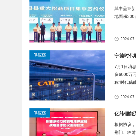
其中盖亚新
地面积300
2024-07
供应链
宁德时代
7月1日消
资6000
称“时代储能
2024-07
供应链
亿纬锂能
根据协议，
荆门、辐射