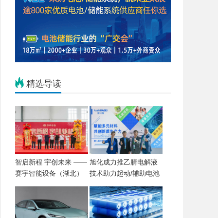
精选导读
智启新程 宇创未来 ——
旭化成力推乙腈电解液
赛宇智能设备（湖北）
技术助力起动/辅助电池
有限公司盛大开业 智造
铅改锂进程
引擎赋能华中工业升级