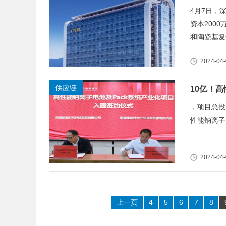
4月7日，
资本200
和陶瓷基复
2024-04
供应链
10亿！
，项目总投
性能钠离子
2024-04
上一页
4
5
6
7
8