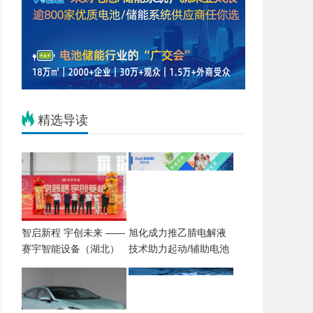
精选导读
智启新程 宇创未来 ——
旭化成力推乙腈电解液
赛宇智能设备（湖北）
技术助力起动/辅助电池
有限公司盛大开业 智造
铅改锂进程
引擎赋能华中工业升级