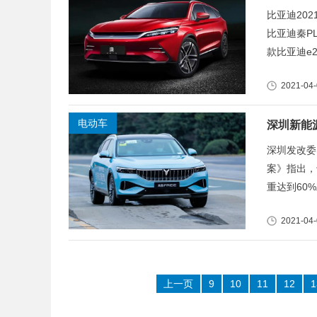
比亚迪20
比亚迪秦PL
款比亚迪e
2021-04
电动车
深圳新能
深圳发改委
案》指出，
重达到60
2021-04
上一页
9
10
11
12
1