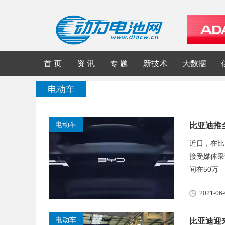
首 页
资 讯
专 题
新技术
大数据
电动车
电动车
比亚迪推全
近日，在比
接受媒体采
间在50万—
2021-06
电动车
比亚迪迎